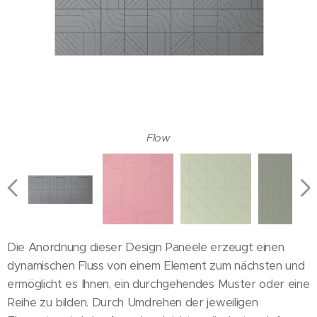
Kingscross
Gatsby
Prisma
Maya
Pass
Vela
Fon
Vertigo Irregular
Contour
Cottage
Stream
Vertigo
Facet
Maze
Loop
Flow
Die Anordnung dieser Design Paneele erzeugt einen
dynamischen Fluss von einem Element zum nächsten und
ermöglicht es Ihnen, ein durchgehendes Muster oder eine
Reihe zu bilden. Durch Umdrehen der jeweiligen