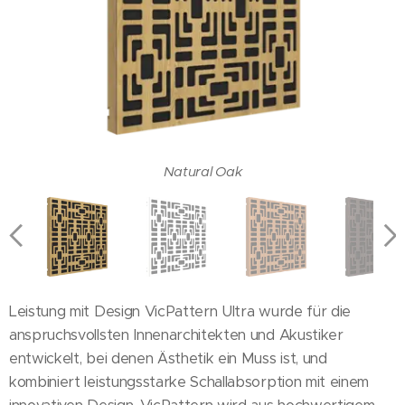
Locarno Cherry
Copper Metalic
Natural Oak
Gold Metalic
White Mate
Brown Oak
Black Mate
Wenge
Leistung mit Design VicPattern Ultra wurde für die
anspruchsvollsten Innenarchitekten und Akustiker
entwickelt, bei denen Ästhetik ein Muss ist, und
kombiniert leistungsstarke Schallabsorption mit einem