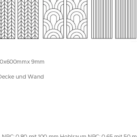
x1200x600mmx 9mm
 Decke und Wand
n NRC: 0,80 mit 100 mm Hohlraum NRC: 0,65 mit 50