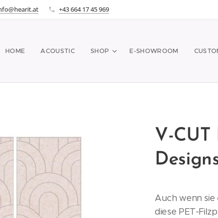
nfo@hearit.at
+43 664 17 45 969
HOME
ACOUSTIC
SHOP
E-SHOWROOM
CUSTO
V-CUT P
Designs
Auch wenn sie 
diese PET-Filzp