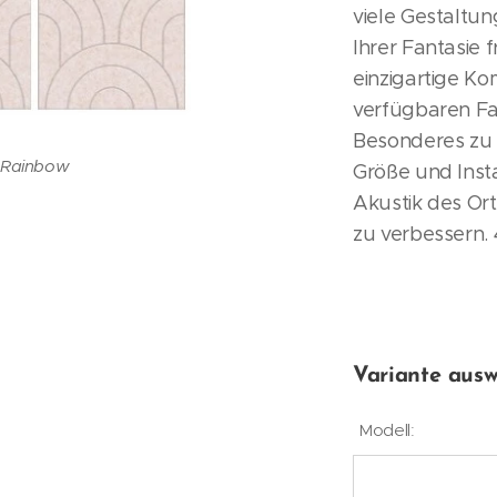
viele Gestaltu
Ihrer Fantasie 
einzigartige Ko
verfügbaren Far
Besonderes zu 
Diagonal
Rainbow
Größe und Instal
Streets
Slats
Akustik des Or
zu verbessern
Fishbone
Variante ausw
Modell: