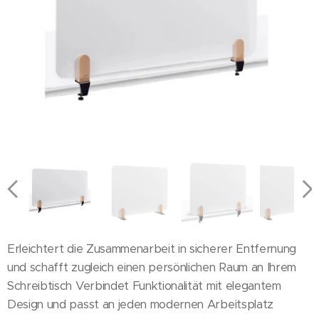
60x120cm Tischklemmen
60x80cm Tischklemmen
60x120cm Halterung
60x80cm Halterung
60x160cm Tischklemmen
60x160cm Halterung
Erleichtert die Zusammenarbeit in sicherer Entfernung
und schafft zugleich einen persönlichen Raum an Ihrem
Schreibtisch Verbindet Funktionalität mit elegantem
Design und passt an jeden modernen Arbeitsplatz