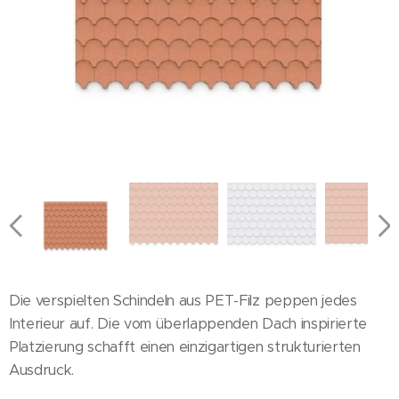
Half Cove
Round
Scale
Tip
Die verspielten Schindeln aus PET-Filz peppen jedes
Interieur auf. Die vom überlappenden Dach inspirierte
Platzierung schafft einen einzigartigen strukturierten
Ausdruck.