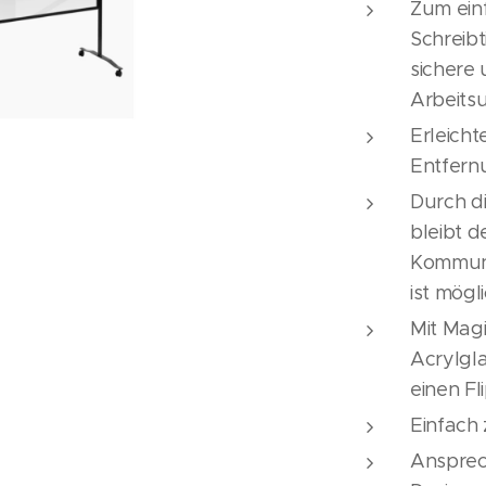
Zum ein
Schreib
sichere
Arbeits
Erleicht
Entfern
Durch d
bleibt d
Kommuni
ist mögl
Mit Magi
Acrylgla
einen Fl
Einfach 
Ansprec