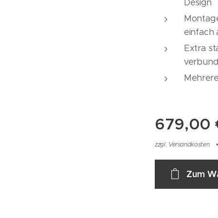
Design
Montage
einfach
Extra st
verbund
Mehrere
679,00
zzgl. Versandkosten
Zum Wa