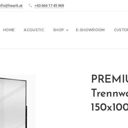
nfo@hearit.at
+43 664 17 45 969
HOME
ACOUSTIC
SHOP
E-SHOWROOM
CUSTO
PREMI
Trennw
150x10