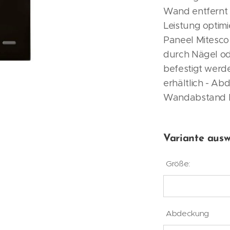
Wand entfernt 
Leistung optimi
Paneel Mitesco
durch Nägel o
befestigt werd
erhältlich - A
Wandabstand H
Variante ausw
rancione Carota
Grigio Argento
 Verde Chiaro
 Grigio Scuro
3 Verde Meta
8 Giallo Sole
05 Tortora
001 Bianco
027 Rosso
8033 Nero
1008 Beige
6071 Blu
Größe:
Abdeckung