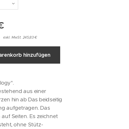
€
exkl. MwSt. 245,83 €
renkorb hinzufügen
logy".
estehend aus einer
zen hin ab Das beidseitig
ung aufgetragen. Das
 auf Seiten. Es zeichnet
steht, ohne Stütz-