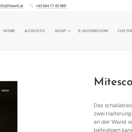
nfo@hearit.at
+43 664 17 45 969
HOME
ACOUSTIC
SHOP
E-SHOWROOM
CUSTO
Mitesco
Das schallabso
zwei Halterung
an der Wand od
befestigen kann