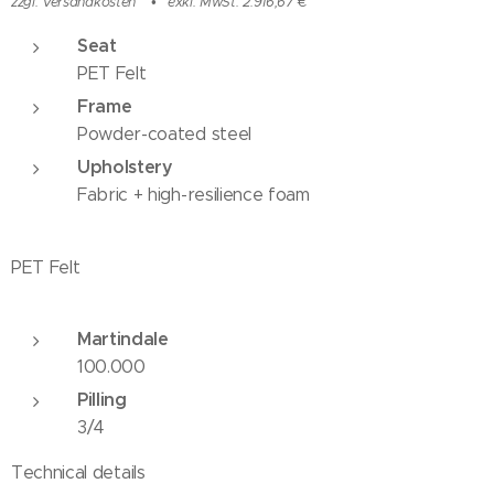
zzgl. Versandkosten
exkl. MwSt. 2.916,67 €
Seat
PET Felt
Frame
Powder-coated steel
Upholstery
Fabric + high-resilience foam
PET Felt
Martindale
100.000
Pilling
3/4
Technical details