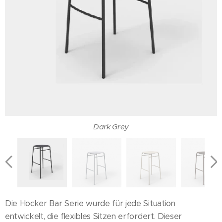
Dark Grey
Dark Green
Turquoise
Light Grey
Marine
Brown
Yellow
Green
Beige
Olive
Pink
Die Hocker Bar Serie wurde für jede Situation
entwickelt, die flexibles Sitzen erfordert. Dieser