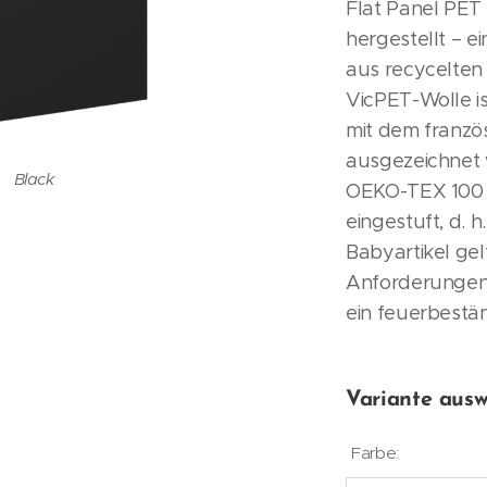
Flat Panel PET
hergestellt – e
aus recycelten 
VicPET-Wolle is
mit dem franzö
ausgezeichnet
White
Black
OEKO-TEX 100 S
eingestuft, d. h.
Babyartikel g
Anforderungen.
ein feuerbestä
Variante ausw
Farbe: