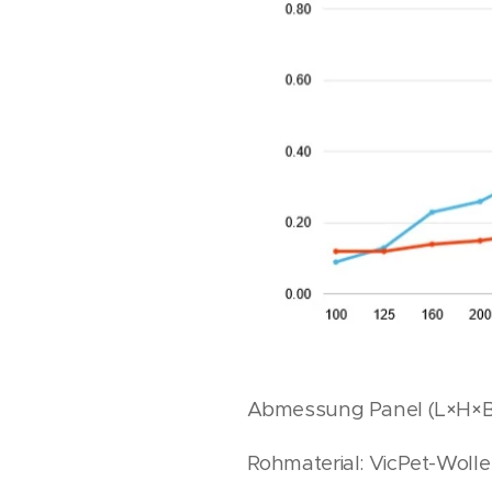
Abmessung Panel (L×H×B)
Rohmaterial: VicPet-Woll