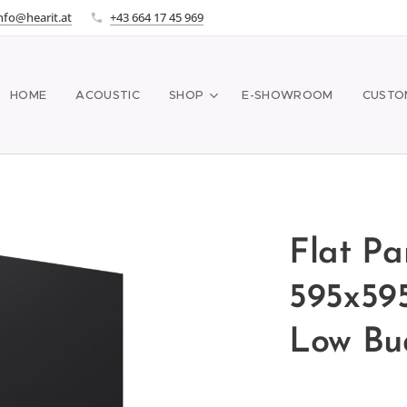
nfo@hearit.at
+43 664 17 45 969
HOME
ACOUSTIC
SHOP
E-SHOWROOM
CUSTO
Flat Pa
595x59
Low Bu