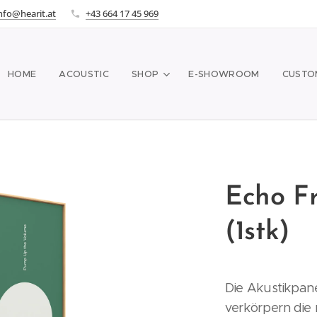
nfo@hearit.at
+43 664 17 45 969
HOME
ACOUSTIC
SHOP
E-SHOWROOM
CUSTO
Echo F
(1stk)
Die Akustikpan
verkörpern die