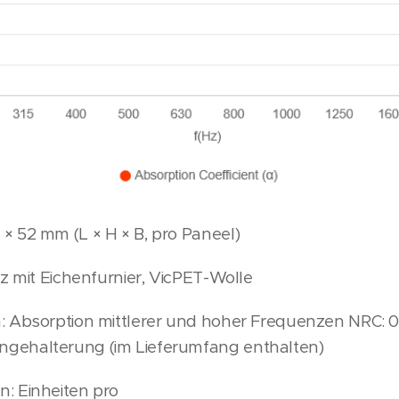
× 52 mm (L × H × B, pro Paneel)
z mit Eichenfurnier, VicPET-Wolle
 Absorption mittlerer und hoher Frequenzen NRC: 0,7
gehalterung (im Lieferumfang enthalten)
: Einheiten pro