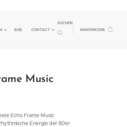
SUCHEN
M
B2B
CONTACT
WARENKORB
rame Music
eele Echo Frame Music
 rhythmische Energie der 80er