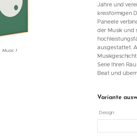
Jahre und vere
kreisförmigen D
Paneele verbin
der Musik und s
hochleistungsf
ausgestattet. 
Music 2
Music 3
Music 1
Musikgeschicht
Serie Ihren Räu
Beat und überr
Variante ausw
Design: