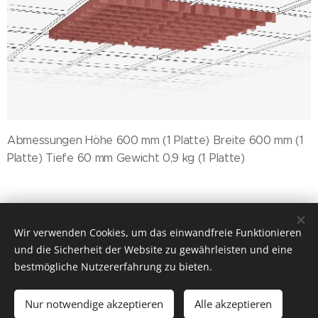
Abmessungen Höhe 600 mm (1 Platte) Breite 600 mm (1
Platte) Tiefe 60 mm Gewicht 0,9 kg (1 Platte)
© 2022 Hearit
Wir verwenden Cookies, um das einwandfreie Funktionieren
Unterstützt von
Webnode
Cookies
und die Sicherheit der Website zu gewährleisten und eine
bestmögliche Nutzererfahrung zu bieten.
Zum Warenkorb hinzufügen
Nur notwendige akzeptieren
Alle akzeptieren